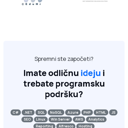
Spremni ste započeti?
Imate odličnu
ideju
i
trebate programsku
podršku?
C#
.NET
SQL
NoSQL
Azure
PHP
HTML
JS
SEO
Linux
Win Server
AWS
Analytics
Reporting
Alfresco
Hosting