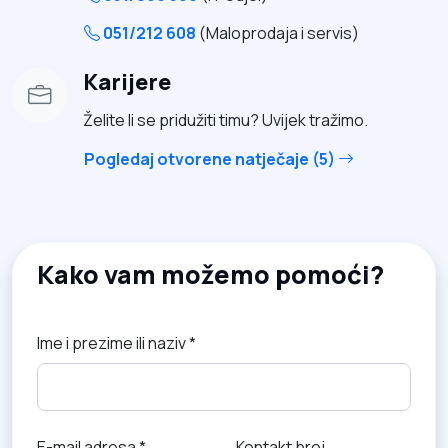
051/212 608
(Maloprodaja i servis)
Karijere
Želite li se pridužiti timu? Uvijek tražimo.
Pogledaj otvorene natječaje (5)
Kako vam možemo pomoći?
Ime i prezime ili naziv *
E-mail adresa *
Kontakt broj