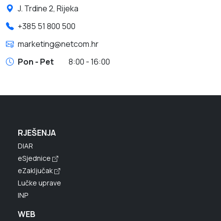
J. Trdine 2, Rijeka
+385 51 800 500
marketing@netcom.hr
Pon - Pet
8:00 - 16:00
RJEŠENJA
DIAR
eSjednice
eZaključak
Lučke uprave
INP
WEB