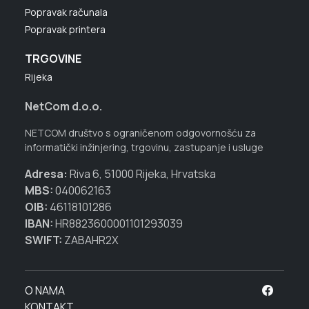
Popravak računala
Popravak printera
TRGOVINE
Rijeka
NetCom d.o.o.
NETCOM društvo s ograničenom odgovornošću za
informatički inžinjering, trgovinu, zastupanje i usluge
Adresa:
Riva 6, 51000 Rijeka, Hrvatska
MBS:
040062163
OIB:
46118101286
IBAN:
HR8823600001101293039
SWIFT:
ZABAHR2X
O NAMA
KONTAKT