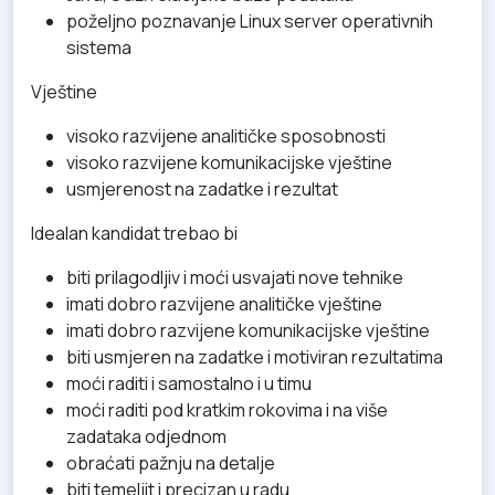
poželjno poznavanje Linux server operativnih
sistema
Vještine
visoko razvijene analitičke sposobnosti
visoko razvijene komunikacijske vještine
usmjerenost na zadatke i rezultat
Idealan kandidat trebao bi
biti prilagodljiv i moći usvajati nove tehnike
imati dobro razvijene analitičke vještine
imati dobro razvijene komunikacijske vještine
biti usmjeren na zadatke i motiviran rezultatima
moći raditi i samostalno i u timu
moći raditi pod kratkim rokovima i na više
zadataka odjednom
obraćati pažnju na detalje
biti temeljit i precizan u radu