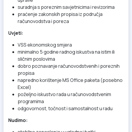
suradnja s poreznim savjetnicima i revizorima
praćenje zakonskih propisa iz područja
računovodstva i poreza
Uvjeti:
VSS ekonomskog smjera
minimalno 5 godine radnog iskustva na istim ili
sličnim poslovima
dobro poznavanje računovodstvenih i poreznih
propisa
napredno korištenje MS Office paketa (posebno
Excel)
poželjno iskustvo rada u računovodstvenim
programima
odgovornost, točnost i samostalnost u radu
Nudimo:
stabilno zaposlenje u uglednoj tvrtki