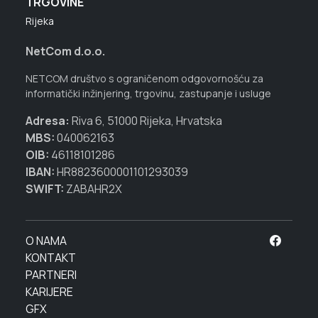
TRGOVINE
Rijeka
NetCom d.o.o.
NETCOM društvo s ograničenom odgovornošću za
informatički inžinjering, trgovinu, zastupanje i usluge
Adresa:
Riva 6, 51000 Rijeka, Hrvatska
MBS:
040062163
OIB:
46118101286
IBAN:
HR8823600001101293039
SWIFT:
ZABAHR2X
O NAMA
KONTAKT
PARTNERI
KARIJERE
GFX