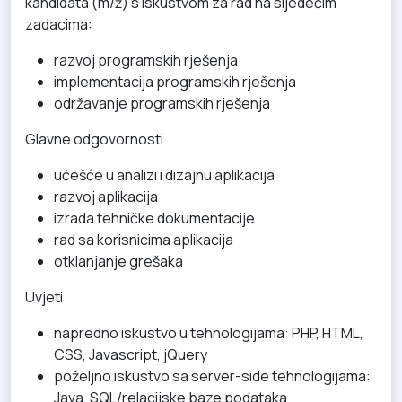
kandidata (m/ž) s iskustvom za rad na sljedećim
zadacima:
razvoj programskih rješenja
implementacija programskih rješenja
održavanje programskih rješenja
Glavne odgovornosti
učešće u analizi i dizajnu aplikacija
razvoj aplikacija
izrada tehničke dokumentacije
rad sa korisnicima aplikacija
otklanjanje grešaka
Uvjeti
napredno iskustvo u tehnologijama: PHP, HTML,
CSS, Javascript, jQuery
poželjno iskustvo sa server-side tehnologijama:
Java, SQL/relacijske baze podataka