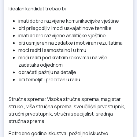
Idealan kandidat trebao bi
imati dobro razvijene komunikacijske vještine
biti prilagodljiv i moći usvajati nove tehnike
imati dobro razvijene analitičke vještine
biti usmjeren na zadatke i motiviran rezultatima
moći raditi i samostalno i u timu
moći raditi pod kratkim rokovima i na više
zadataka odjednom
obraćati pažnju na detalje
biti temeljit i precizan u radu
Stručna sprema: Visoka stručna sprema, magistar
struke , viša stručna sprema, sveučilišni prvostupnik,
stručni prvostupnik, stručni specijalist, srednja
stručna sprema
Potrebne godine iskustva: poželjno iskustvo