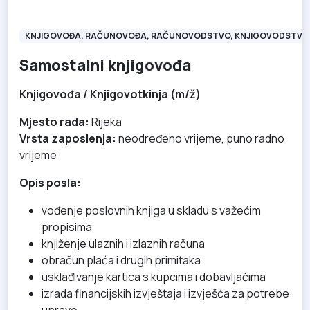
KNJIGOVOĐA, RAČUNOVOĐA, RAČUNOVODSTVO, KNJIGOVODSTVO
Samostalni knjigovođa
Knjigovođa / Knjigovotkinja (m/ž)
Mjesto rada:
Rijeka
Vrsta zaposlenja:
neodređeno vrijeme, puno radno
vrijeme
Opis posla:
vođenje poslovnih knjiga u skladu s važećim
propisima
knjiženje ulaznih i izlaznih računa
obračun plaća i drugih primitaka
usklađivanje kartica s kupcima i dobavljačima
izrada financijskih izvještaja i izvješća za potrebe
uprave