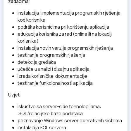
zadacima:
instalacija i implementacija programskih rješenja
kod korisnika
podrška korisnicima pri korištenju aplikacija
edukacija korisnika za rad (online ili na lokaciji
korisnika)
instalacija novih verzija programskih rješenja
testiranje programskih rješenja
detekcija grešaka
učešće u analizi i dizajnu aplikacija
izrada korisničke dokumentacije
testiranje funkcionalnosti aplikacija
Uvjeti
iskustvo sa server-side tehnologijama:
SQL/relacijske baze podataka
poznavanje Windows server operativnih sistema
instalacija SQL servera