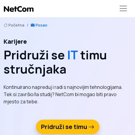
Početna
Posao
Karijere
Pridruži se
IT
timu
stručnjaka
Kontinuirano napreduj i radi s najnovijim tehnologijama.
Tek si završio/la studij? NetCom bi mogao biti pravo
mjesto za tebe.
Pridruži se timu