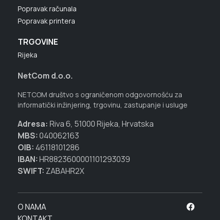
Popravak računala
Popravak printera
TRGOVINE
Rijeka
NetCom d.o.o.
NETCOM društvo s ograničenom odgovornošću za
informatički inžinjering, trgovinu, zastupanje i usluge
Adresa:
Riva 6, 51000 Rijeka, Hrvatska
MBS:
040062163
OIB:
46118101286
IBAN:
HR8823600001101293039
SWIFT:
ZABAHR2X
O NAMA
KONTAKT