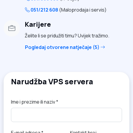
051/212 608
(Maloprodaja i servis)
Karijere
Želite li se pridužiti timu? Uvijek tražimo.
Pogledaj otvorene natječaje (5)
Narudžba VPS servera
Ime i prezime ili naziv *
E-mail adresa *
Kontakt broj