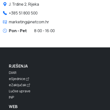
J. Trdine 2, Rijeka
+385 51 800 500
marketing@netcom.hr
Pon - Pet
8:00 - 16:00
RJEŠENJA
DIAR
eSjednice
eZaključak
Lučke uprave
INP
WEB